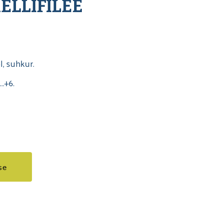
ELLIFILEE
ol, suhkur.
…+6.
se