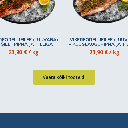
RFORELLIFILEE (LUUVABA)
VIKERFORELLIFILEE (LUU
TŠILLI, PIPRA JA TILLIGA
– KÜÜSLAUGUPIPRA JA TI
23,90
€
/ kg
23,90
€
/ kg
Vaata kõiki tooteid!