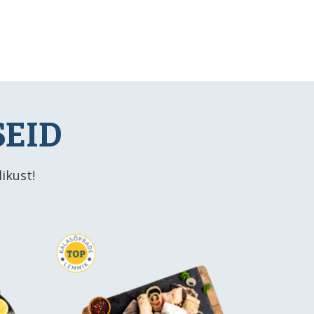
SEID
ikust!