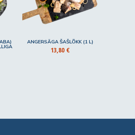
VABA)
ANGERSÄGA ŠAŠLÕKK (1 L)
LLIGA
13,80
€