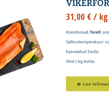
VIKERFOR
31,00
€
/ kg
Koostisosad:
forell
, so
Säilitustemperatuur: +2
Kasvatatud Eestis.
Hind 1 kg kohta.
Lisa tellimus