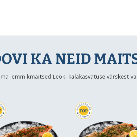
OVI KA NEID MAIT
oma lemmikmaitsed Leoki kalakasvatuse värskest val